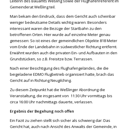
Leiterin des Bauamts Weßling sowie der Flughafenreferent im
Gemeinderat Weßling teil.
Man bekam den Eindruck, dass dem Gericht auch scheinbar
weniger bedeutsame Details wichtig waren: Besonders
interessant waren die Bezüge der Startbahn zu den
betroffenen Orten. Hier wurde auf einzelne Meter genau
gemessen: So ist eines der gemeindlichen Objekte 818 Meter
vom Ende der Landebahn in südwestlicher Richtung entfernt.
Erwähnt wurden auch die privaten Ein- und Aufbauten in den
Grundstücken, so z.B. Freisitze bzw. Terrassen.
Nach einer Besichtigung des Flughafengeländes, die die
beigeladene EDMO Flugbetrieb organisiert hatte, brach das
Gericht auf in Richtung Neugilching.
Zu diesem Zeitpunkt hat die Weßlinger Abordnung die
Veranstaltung, die insgesamt von 11:30 Uhr vormittags bis
circa 16:00 Uhr nachmittags dauerte, verlassen.
Ergebnis der Begehung noch offen
Ein Fazit zu ziehen stellt sich sicher als schwierig dar: Das
Gericht hat, auch nach Ansicht des Anwalts der Gemeinde, in