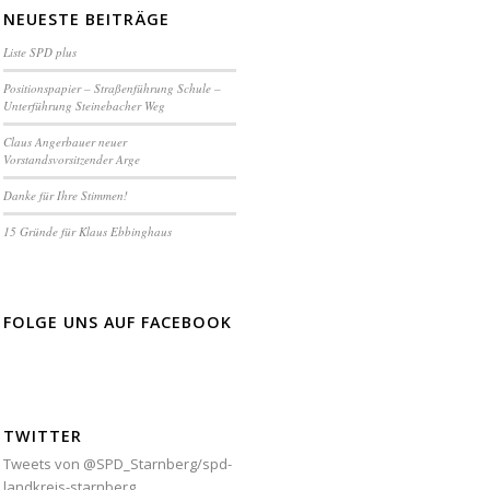
NEUESTE BEITRÄGE
Liste SPD plus
Positionspapier – Straßenführung Schule –
Unterführung Steinebacher Weg
Claus Angerbauer neuer
Vorstandsvorsitzender Arge
Danke für Ihre Stimmen!
15 Gründe für Klaus Ebbinghaus
FOLGE UNS AUF FACEBOOK
TWITTER
Tweets von @SPD_Starnberg/spd-
landkreis-starnberg