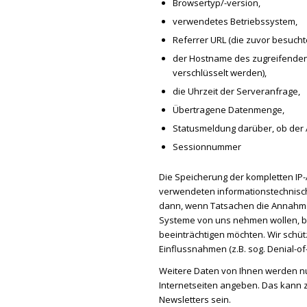
Browsertyp/-version,
verwendetes Betriebssystem,
Referrer URL (die zuvor besuchte
der Hostname des zugreifenden R
verschlüsselt werden),
die Uhrzeit der Serveranfrage,
Übertragene Datenmenge,
Statusmeldung darüber, ob der 
Sessionnummer
Die Speicherung der kompletten IP-
verwendeten informationstechnisch
dann, wenn Tatsachen die Annahme r
Systeme von uns nehmen wollen, bz
beeinträchtigen möchten. Wir schü
Einflussnahmen (z.B. sog. Denial-of-S
Weitere Daten von Ihnen werden nu
Internetseiten angeben. Das kann z.
Newsletters sein.