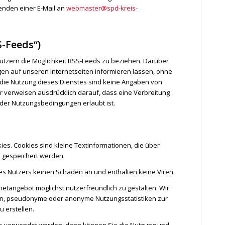
enden einer E-Mail an
webmaster@spd-kreis-
-Feeds“)
utzern die Möglichkeit RSS-Feeds zu beziehen. Darüber
gen auf unseren Internetseiten informieren lassen, ohne
 die Nutzung dieses Dienstes sind keine Angaben von
ir verweisen ausdrücklich darauf, dass eine Verbreitung
er Nutzungsbedingungen erlaubt ist.
ies. Cookies sind kleine Textinformationen, die über
i gespeichert werden.
es Nutzers keinen Schaden an und enthalten keine Viren.
netangebot möglichst nutzerfreundlich zu gestalten. Wir
ein, pseudonyme oder anonyme Nutzungsstatistiken zur
u erstellen.
es verwendet werden, dann können Sie die Nutzung und